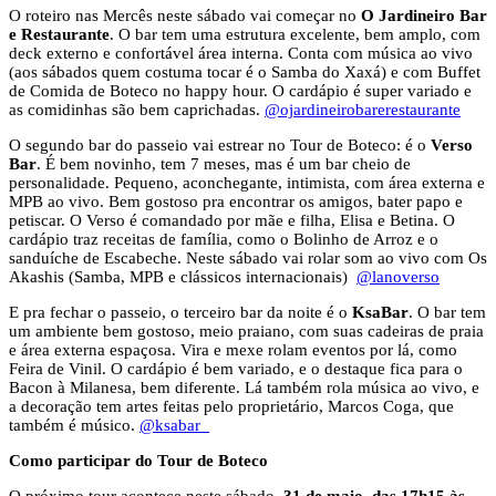
O roteiro nas Mercês neste sábado vai começar no
O Jardineiro Bar
e Restaurante
. O bar tem uma estrutura excelente, bem amplo, com
deck externo e confortável área interna. Conta com música ao vivo
(aos sábados quem costuma tocar é o Samba do Xaxá) e com Buffet
de Comida de Boteco no happy hour. O cardápio é super variado e
as comidinhas são bem caprichadas.
@ojardineirobarerestaurante
O segundo bar do passeio vai estrear no Tour de Boteco: é o
Verso
Bar
. É bem novinho, tem 7 meses, mas é um bar cheio de
personalidade. Pequeno, aconchegante, intimista, com área externa e
MPB ao vivo. Bem gostoso pra encontrar os amigos, bater papo e
petiscar. O Verso é comandado por mãe e filha, Elisa e Betina. O
cardápio traz receitas de família, como o Bolinho de Arroz e o
sanduíche de Escabeche. Neste sábado vai rolar som ao vivo com Os
Akashis (Samba, MPB e clássicos internacionais)
@lanoverso
E pra fechar o passeio, o terceiro bar da noite é o
KsaBar
. O bar tem
um ambiente bem gostoso, meio praiano, com suas cadeiras de praia
e área externa espaçosa. Vira e mexe rolam eventos por lá, como
Feira de Vinil. O cardápio é bem variado, e o destaque fica para o
Bacon à Milanesa, bem diferente. Lá também rola música ao vivo, e
a decoração tem artes feitas pelo proprietário, Marcos Coga, que
também é músico.
@ksabar_
Como participar do Tour de Boteco