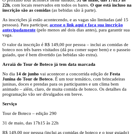
O próximo tour acontece neste sábado,
31 de maio, das 17h15 às
22h
, com locais reservados em todos os bares.
O que está incluso na
inscrição são as comidas
(as bebidas são à parte).
As inscrições já estão acontecendo, e as vagas são limitadas (até 15
pessoas). Para participar,
acesse o link aqui e faça sua inscrição
antecipadamente
(pelo menos até dois dias antes), para garantir sua
vaga.
O valor da inscrição é R$ 149,00 por pessoa – inclui as comidas de
boteco nos três bares visitados (dá pra comer super bem) e o passeio
guiado, que é bem divertido (as bebidas são extra).
Arraiá do Tour de Boteco já tem data marcada
No dia
14 de junho
vai acontecer a concorrida edição de
Festa
Junina do Tour de Boteco
. É um tour temático, com brincadeiras
juninas, doces e prendas para os participantes e um clima bem
animado – além, claro, de muita comida de boteco. Os detalhes da
programação vão ser divulgados em breve.
Serviço
Tour de Boteco – edição 290
31 de maio, das 17h15 às 22h
R$ 149,00 por pessoa (inclui as comidas de boteco e o tour guiado)