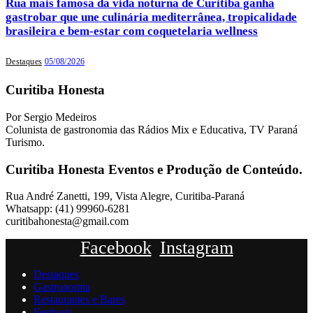
Rua mais famosa da vida noturna de Curitiba ganha
gastrobar que une culinária mediterrânea, tropicalidade
brasileira e bem-estar com coquetelaria wellness
Destaques
05/08/2026
Curitiba Honesta
Por Sergio Medeiros
Colunista de gastronomia das Rádios Mix e Educativa, TV Paraná
Turismo.
Curitiba Honesta Eventos e Produção de Conteúdo.
Rua André Zanetti, 199, Vista Alegre, Curitiba-Paraná
Whatsapp: (41) 99960-6281
curitibahonesta@gmail.com
Facebook
Instagram
Destaques
Gastronomia
Restaurantes e Bares
Festivais