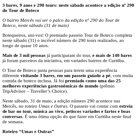
3 bares, 9 anos e 290 tours: neste sábado acontece a edição nº 290
do Tour de Boteco
O bairro Mercês vai ser o palco da edição nº 290 do Tour de
Boteco, neste sábado (31 de maio)
Botequeiros, uni-vos! O premiado passeio Tour de Boteco completa
neste sábado (31) o incrível número de 290 tours realizados, ao
longo de quase 10 anos.
Mais de 3 mil pessoas
já participaram do tour,
e mais de 140 bares
já foram parceiros da iniciativa, em variados bairros de Curitiba.
O Tour de Boteco junta pessoas para terem uma experiência
diferente
visitando 3 bares, em um passeio guiado a pé
, com muita
comida de boteco inclusa. Já foi
premiado como uma das 25
melhores experiências gastronômicas do mundo
(prêmio
TripAdvisor – Traveller’s Choice).
Neste sábado, 31 de maio, a edição número 290 acontece nas
Mercês, no roteiro
Umas e Outras
. O passeio vai contar com
estreia
de bar no tour, música ao vivo, petiscos variados e fartos e boas
conversas
. É uma ótima opção do que fazer em Curitiba neste final
de semana.
Roteiro “Umas e Outras”