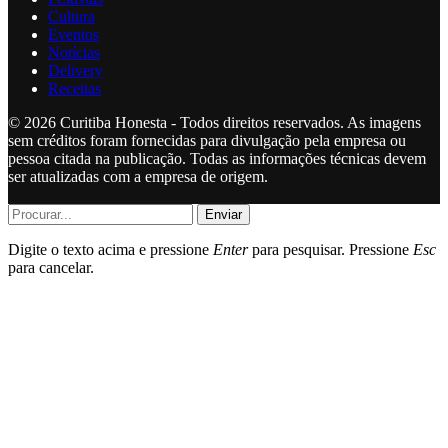
Cultura
Eventos
Notícias
Delivery
Receitas
© 2026 Curitiba Honesta - Todos direitos reservados. As imagens
sem créditos foram fornecidas para divulgação pela empresa ou
pessoa citada na publicação. Todas as informações técnicas devem
ser atualizadas com a empresa de origem.
Enviar
Digite o texto acima e pressione
Enter
para pesquisar. Pressione
Esc
para cancelar.