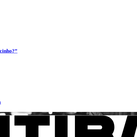
ocinho?”
a