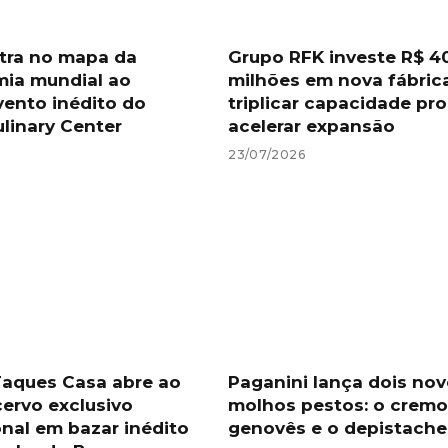
tra no mapa da
Grupo RFK investe R$ 4
ia mundial ao
milhões em nova fábric
vento inédito do
triplicar capacidade pro
linary Center
acelerar expansão
23/07/2026
aques Casa abre ao
Paganini lança dois no
cervo exclusivo
molhos pestos: o crem
onal em bazar inédito
genovês e o depistache