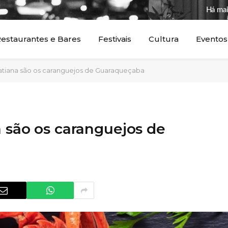
Há mai
estaurantes e Bares
Festivais
Cultura
Eventos
Tatiana são os caranguejos de Guaraqueçaba
a são os caranguejos de