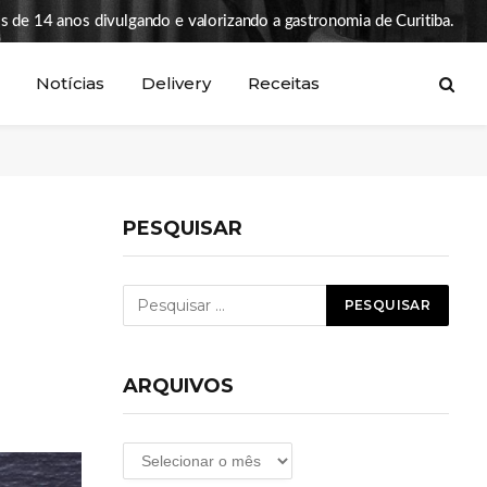
s de 14 anos divulgando e valorizando a gastronomia de Curitiba.
Notícias
Delivery
Receitas
PESQUISAR
ARQUIVOS
Arquivos