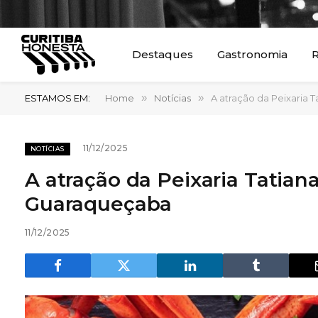
Destaques
Gastronomia
R
ESTAMOS EM:
Home
»
Notícias
»
A atração da Peixaria 
11/12/2025
NOTÍCIAS
A atração da Peixaria Tatian
Guaraqueçaba
11/12/2025