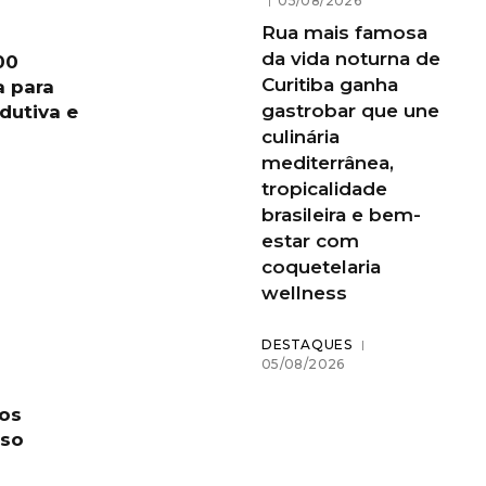
05/08/2026
Rua mais famosa
da vida noturna de
00
Curitiba ganha
a para
gastrobar que une
dutiva e
culinária
mediterrânea,
tropicalidade
brasileira e bem-
estar com
coquetelaria
wellness
DESTAQUES
05/08/2026
vos
oso