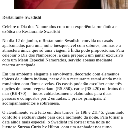
Restaurante Swadisht
Celebre o Dia dos Namorados com uma experiência romântica e
exótica no Restaurante Swadisht
No dia 12 de junho, o Restaurante Swadisht convida os casais
apaixonados para uma noite inesquecível com sabores, aromas e a
atmosfera única que só uma viagem à Índia pode proporcionar. Para
celebrar o Dia dos Namorados, a casa preparou um jantar exclusivo
com um Menu Especial Namorados, servido apenas mediante
reserva antecipada.
Em um ambiente elegante e envolvente, decorado com elementos
típicos da cultura indiana, nesse dia o restaurante estará ainda mais
romântico com flores e velas. Os casais poderão escolher entre três
opções de menu: vegetariano (R$ 350), carne (R$ 420) ou frutos do
mar (R$ 470) — todos cuidadosamente elaborados para duas
pessoas e compostos por 2 entradas, 3 pratos principais, 2
acompanhamentos e sobremesa.
O atendimento será feito em dois turnos, às 19h e 21h45, garantindo
conforto e exclusividade para cada momento da noite. Para tornar a
data ainda mais especial, o Swadisht irá sortear uma noite no
luxuoso Suryaa Curio by Hilton, com um ganhador por turno.