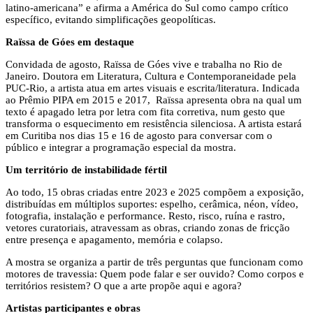
latino-americana” e afirma a América do Sul como campo crítico
específico, evitando simplificações geopolíticas.
Raïssa de Góes em destaque
Convidada de agosto, Raïssa de Góes vive e trabalha no Rio de
Janeiro. Doutora em Literatura, Cultura e Contemporaneidade pela
PUC-Rio, a artista atua em artes visuais e escrita/literatura. Indicada
ao Prêmio PIPA em 2015 e 2017, Raïssa apresenta obra na qual um
texto é apagado letra por letra com fita corretiva, num gesto que
transforma o esquecimento em resistência silenciosa. A artista estará
em Curitiba nos dias 15 e 16 de agosto para conversar com o
público e integrar a programação especial da mostra.
Um território de instabilidade fértil
Ao todo, 15 obras criadas entre 2023 e 2025 compõem a exposição,
distribuídas em múltiplos suportes: espelho, cerâmica, néon, vídeo,
fotografia, instalação e performance. Resto, risco, ruína e rastro,
vetores curatoriais, atravessam as obras, criando zonas de fricção
entre presença e apagamento, memória e colapso.
A mostra se organiza a partir de três perguntas que funcionam como
motores de travessia: Quem pode falar e ser ouvido? Como corpos e
territórios resistem? O que a arte propõe aqui e agora?
Artistas participantes e obras