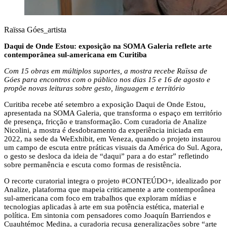
Raïssa Góes_artista
Daqui de Onde Estou: exposição na SOMA Galeria reflete arte
contemporânea sul-americana em Curitiba
Com 15 obras em múltiplos suportes, a mostra recebe Raïssa de
Góes para encontros com o público nos dias 15 e 16 de agosto e
propõe novas leituras sobre gesto, linguagem e território
Curitiba recebe até setembro a exposição Daqui de Onde Estou,
apresentada na SOMA Galeria, que transforma o espaço em território
de presença, fricção e transformação. Com curadoria de Analize
Nicolini, a mostra é desdobramento da experiência iniciada em
2022, na sede da WeExhibit, em Veneza, quando o projeto instaurou
um campo de escuta entre práticas visuais da América do Sul. Agora,
o gesto se desloca da ideia de “daqui” para a do estar” refletindo
sobre permanência e escuta como formas de resistência.
O recorte curatorial integra o projeto #CONTEÚDO+, idealizado por
Analize, plataforma que mapeia criticamente a arte contemporânea
sul-americana com foco em trabalhos que exploram mídias e
tecnologias aplicadas à arte em sua potência estética, material e
política. Em sintonia com pensadores como Joaquín Barriendos e
Cuauhtémoc Medina, a curadoria recusa generalizações sobre “arte