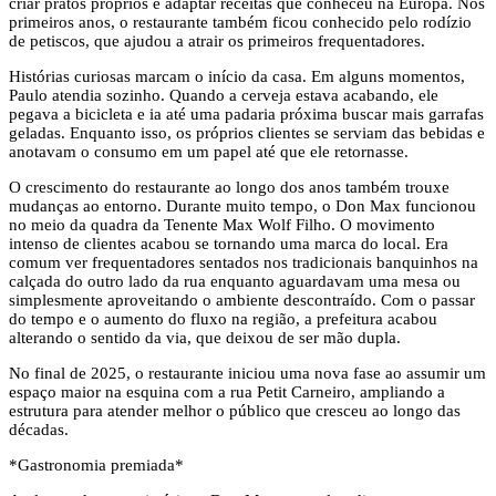
criar pratos próprios e adaptar receitas que conheceu na Europa. Nos
primeiros anos, o restaurante também ficou conhecido pelo rodízio
de petiscos, que ajudou a atrair os primeiros frequentadores.
Histórias curiosas marcam o início da casa. Em alguns momentos,
Paulo atendia sozinho. Quando a cerveja estava acabando, ele
pegava a bicicleta e ia até uma padaria próxima buscar mais garrafas
geladas. Enquanto isso, os próprios clientes se serviam das bebidas e
anotavam o consumo em um papel até que ele retornasse.
O crescimento do restaurante ao longo dos anos também trouxe
mudanças ao entorno. Durante muito tempo, o Don Max funcionou
no meio da quadra da Tenente Max Wolf Filho. O movimento
intenso de clientes acabou se tornando uma marca do local. Era
comum ver frequentadores sentados nos tradicionais banquinhos na
calçada do outro lado da rua enquanto aguardavam uma mesa ou
simplesmente aproveitando o ambiente descontraído. Com o passar
do tempo e o aumento do fluxo na região, a prefeitura acabou
alterando o sentido da via, que deixou de ser mão dupla.
No final de 2025, o restaurante iniciou uma nova fase ao assumir um
espaço maior na esquina com a rua Petit Carneiro, ampliando a
estrutura para atender melhor o público que cresceu ao longo das
décadas.
*Gastronomia premiada*