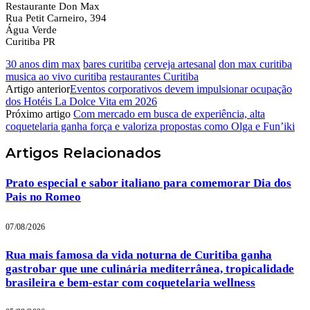
Restaurante Don Max
Rua Petit Carneiro, 394
Água Verde
Curitiba PR
30 anos dim max
bares curitiba
cerveja artesanal
don max curitiba
musica ao vivo curitiba
restaurantes Curitiba
Artigo anterior
Eventos corporativos devem impulsionar ocupação
dos Hotéis La Dolce Vita em 2026
Próximo artigo
Com mercado em busca de experiência, alta
coquetelaria ganha força e valoriza propostas como Olga e Fun’iki
Artigos
Relacionados
Prato especial e sabor italiano para comemorar Dia dos
Pais no Romeo
07/08/2026
Rua mais famosa da vida noturna de Curitiba ganha
gastrobar que une culinária mediterrânea, tropicalidade
brasileira e bem-estar com coquetelaria wellness