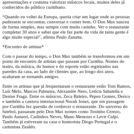
apresentações e costuma valorizar músicos locais, muitos deles já
conhecidos do público curitibano.
“Quando eu voltei da Europa, queria criar um lugar onde as pessoas
pudessem se encontrar, conversar e comer bem. O Don Max nasceu
de forma simples, mas sempre com muito carinho. Ver o restaurante
completar 30 anos e saber que ele faz parte da vida de tanta gente é
algo muito especial”, afirma Paulo Zanatta.
*Encontro de artistas*
Com o passar do tempo, o Don Max também se transformou em um
ponto de encontro de artistas que passam por Curitiba. Nomes do
teatro, da música, do humor e do esporte estão registrados nas
paredes da casa, ao lado de clientes que, ao longo dos anos,
acabaram se tornando amigos.
Entre os artistas que já frequentaram o restaurante estão Toni Ramos,
Luís Melo, Marcos Palmeira, Alexandre Nero, Letícia Sabatella e
Denise Fraga. Entre os músicos, Zeca Baleiro, Pepeu Gomes, Derico
e também a cantora internacional Norah Jones, que em passagem
por Curitiba fez questão de conhecer o restaurante. Do universo do
futebol, passaram pelo Don Max nomes como Toninho Cerezo,
Paulo Autuori, Carlinhos Neves, Mano Menezes e Levir Culpi.
Também já estiveram na casa o humorista Diogo Portugal e o
cartunista Ziraldo.