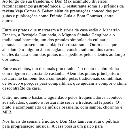
Ao longo de sua trajetória, o Don Max acumulou diversos
reconhecimentos gastronômicos. O restaurante soma 13 prêmios da
revista Veja Comer & Beber, além de premiações concedidas por
guias e publicações como Prêmio Gula e Bom Gourmet, entre
outros.
Entre os pratos que marcaram a história da casa estão o Macarrão
Ernesto, a Berinjela Gratinada, o Mignon Shitake Gengibre e o
tradicional barreado, um dos grandes símbolos da culinária
paranaense presente no cardápio do restaurante. Outro destaque
absoluto é o mignon à parmegiana, considerado um dos carros-
chefes da casa e um dos pratos mais pedidos pelos clientes ao longo
dos anos.
Entre os risotos, um dos mais procurados é o risoto de abobrinha
com mignon na crosta de castanha. Além dos pratos principais, o
restaurante também ficou conhecido pelas tradicionais comidinhas
de boteco e porções para compartilhar, que ajudam a compor o clima
descontraído da casa.
Outro momento bastante aguardado pelos frequentadores acontece
aos sábados, quando o restaurante serve a tradicional feijoada. O
prato é acompanhado de música brasileira, com samba, chorinho e
MPB.
Nos finais de semana à noite, o Don Max também atrai o público
pela programação musical. A casa possui um palco para