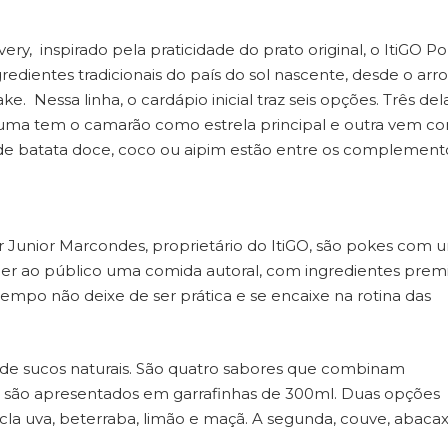
ery, inspirado pela praticidade do prato original, o ItiGO P
edientes tradicionais do país do sol nascente, desde o arr
e. Nessa linha, o cardápio inicial traz seis opções. Três del
 uma tem o camarão como estrela principal e outra vem c
e batata doce, coco ou aipim estão entre os complement
r Junior Marcondes, proprietário do ItiGO, são pokes com 
cer ao público uma comida autoral, com ingredientes pre
po não deixe de ser prática e se encaixe na rotina das
de sucos naturais. São quatro sabores que combinam
e são apresentados em garrafinhas de 300ml. Duas opções
la uva, beterraba, limão e maçã. A segunda, couve, abacaxi