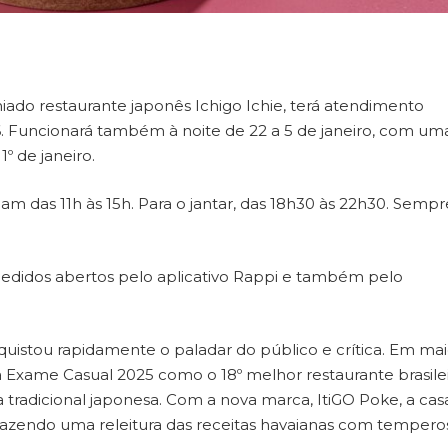
ado restaurante japonês Ichigo Ichie, terá atendimento
26. Funcionará também à noite de 22 a 5 de janeiro, com um
º de janeiro.
am das 11h às 15h. Para o jantar, das 18h30 às 22h30. Semp
 pedidos abertos pelo aplicativo Rappi e também pelo
quistou rapidamente o paladar do público e crítica. Em ma
sta Exame Casual 2025 como o 18º melhor restaurante brasilei
 tradicional japonesa. Com a nova marca, ItiGO Poke, a cas
razendo uma releitura das receitas havaianas com tempero