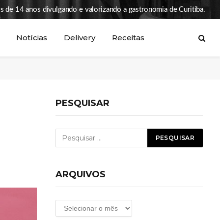
s de 14 anos divulgando e valorizando a gastronomia de Curitiba.
Notícias
Delivery
Receitas
PESQUISAR
ARQUIVOS
Arquivos