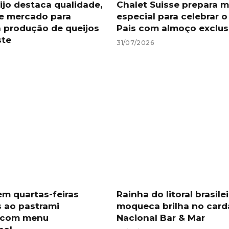
ijo destaca qualidade,
Chalet Suisse prepara 
e mercado para
especial para celebrar o
a produção de queijos
Pais com almoço exclus
ste
31/07/2026
em quartas-feiras
Rainha do litoral brasilei
 ao pastrami
moqueca brilha no card
l com menu
Nacional Bar & Mar