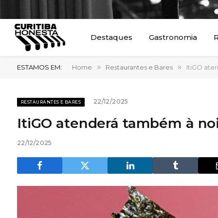
Destaques
Gastronomia
R
ESTAMOS EM:
Home
»
Restaurantes e Bares
»
ItiGO ate
22/12/2025
RESTAURANTES E BARES
ItiGO atenderá também à noi
22/12/2025