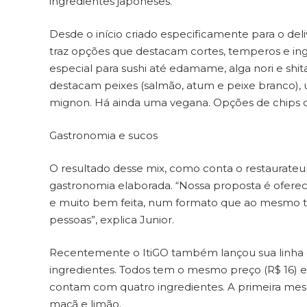
ingredientes japoneses.
Desde o início criado especificamente para o deliv
traz opções que destacam cortes, temperos e ingr
especial para sushi até edamame, alga nori e shitak
destacam peixes (salmão, atum e peixe branco),
mignon. Há ainda uma vegana. Opções de chips d
Gastronomia e sucos
O resultado desse mix, como conta o restaurateu
gastronomia elaborada. “Nossa proposta é ofere
e muito bem feita, num formato que ao mesmo tem
pessoas”, explica Junior.
Recentemente o ItiGO também lançou sua linha 
ingredientes. Todos tem o mesmo preço (R$ 16) 
contam com quatro ingredientes. A primeira mesc
maçã e limão.