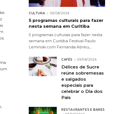
oke
CULTURA
05/08/2026
oz
5 programas culturais para fazer
as
nesta semana em Curitiba
om
5 programas culturais para fazer nesta
os.
semana em Curitiba Festival Paulo
Leminski com Fernanda Abreu,…
CAFÉS
05/08/2026
uma
Délices de Sucre
mium
reúne sobremesas
e salgados
especiais para
celebrar o Dia dos
Pais
,
RESTAURANTES E BARES