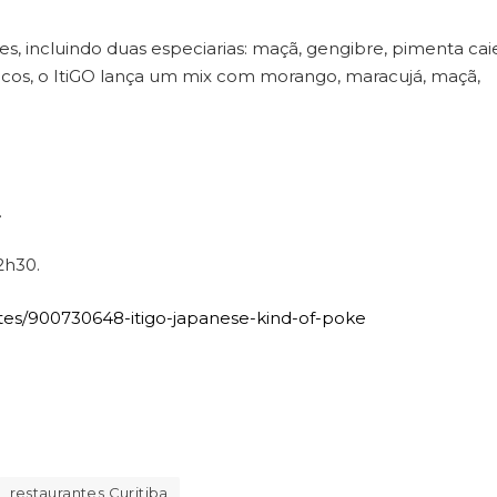
ncluindo duas especiarias: maçã, gengibre, pimenta cai
 sucos, o ItiGO lança um mix com morango, maracujá, maçã,
.
2h30.
tes/900730648-itigo-japanese-kind-of-poke
restaurantes Curitiba