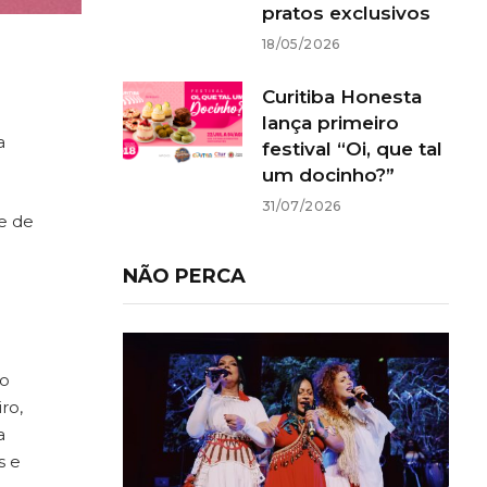
pratos exclusivos
18/05/2026
Curitiba Honesta
lança primeiro
a
festival “Oi, que tal
um docinho?”
31/07/2026
re de
NÃO PERCA
io
ro,
a
s e