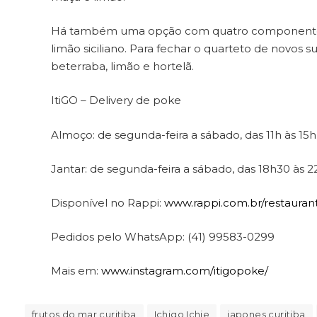
Há também uma opção com quatro componentes, i
limão siciliano. Para fechar o quarteto de novos
beterraba, limão e hortelã.
ItiGO – Delivery de poke
Almoço: de segunda-feira a sábado, das 11h às 15h
Jantar: de segunda-feira a sábado, das 18h30 às 2
Disponível no Rappi:
www.rappi.com.br/restauran
Pedidos pelo WhatsApp: (41) 99583-0299
Mais em:
www.instagram.com/itigopoke/
frutos do mar curitiba
Ichigo Ichie
japones curitiba