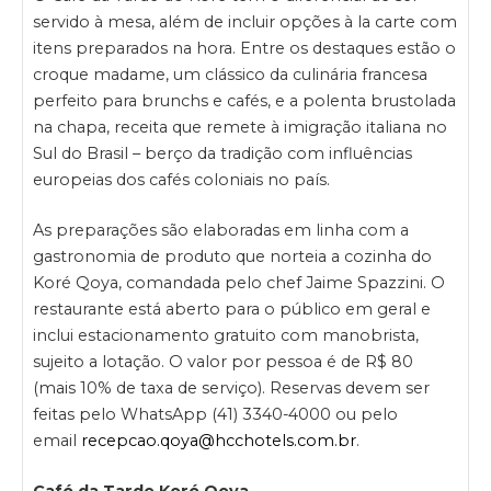
servido à mesa, além de incluir opções à la carte com
itens preparados na hora. Entre os destaques estão o
croque madame, um clássico da culinária francesa
perfeito para brunchs e cafés, e a polenta brustolada
na chapa, receita que remete à imigração italiana no
Sul do Brasil – berço da tradição com influências
europeias dos cafés coloniais no país.
As preparações são elaboradas em linha com a
gastronomia de produto que norteia a cozinha do
Koré Qoya, comandada pelo chef Jaime Spazzini. O
restaurante está aberto para o público em geral e
inclui estacionamento gratuito com manobrista,
sujeito a lotação. O valor por pessoa é de R$ 80
(mais 10% de taxa de serviço). Reservas devem ser
feitas pelo WhatsApp (41) 3340-4000 ou pelo
email
recepcao.qoya@hcchotels.com.br
.
Café da Tarde Koré Qoya