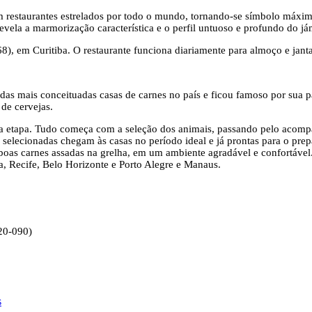
restaurantes estrelados por todo o mundo, tornando-se símbolo máximo 
a revela a marmorização característica e o perfil untuoso e profundo do j
68), em Curitiba. O restaurante funciona diariamente para almoço e janta
 das mais conceituadas casas de carnes no país e ficou famoso por sua p
 de cervejas.
ada etapa. Tudo começa com a seleção dos animais, passando pelo acom
 selecionadas chegam às casas no período ideal e já prontas para o pre
oas carnes assadas na grelha, em um ambiente agradável e confortável.
ia, Recife, Belo Horizonte e Porto Alegre e Manaus.
420-090)
s