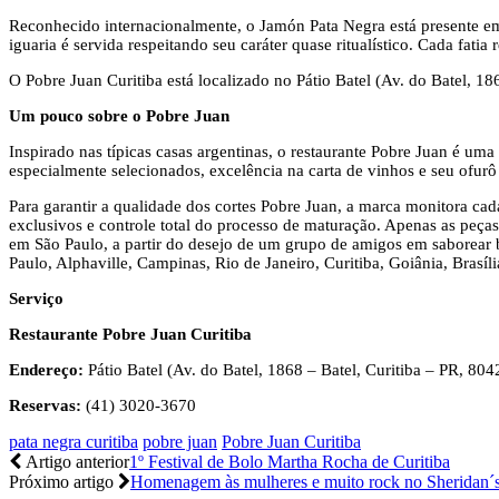
Reconhecido internacionalmente, o Jamón Pata Negra está presente em 
iguaria é servida respeitando seu caráter quase ritualístico. Cada fati
O Pobre Juan Curitiba está localizado no Pátio Batel (Av. do Batel, 18
Um pouco sobre o Pobre Juan
Inspirado nas típicas casas argentinas, o restaurante Pobre Juan é uma
especialmente selecionados, excelência na carta de vinhos e seu ofurô
Para garantir a qualidade dos cortes Pobre Juan, a marca monitora c
exclusivos e controle total do processo de maturação. Apenas as peças
em São Paulo, a partir do desejo de um grupo de amigos em saborear b
Paulo, Alphaville, Campinas, Rio de Janeiro, Curitiba, Goiânia, Brasíl
Serviço
Restaurante
Pobre Juan Curitiba
Endereço:
Pátio Batel (Av. do Batel, 1868 – Batel, Curitiba – PR, 80
Reservas:
(41) 3020-3670
pata negra curitiba
pobre juan
Pobre Juan Curitiba
Artigo anterior
1º Festival de Bolo Martha Rocha de Curitiba
Próximo artigo
Homenagem às mulheres e muito rock no Sheridan´