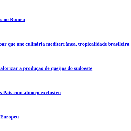
ais no Romeo
ar que une culinária mediterrânea, tropicalidade brasileira
alorizar a produção de queijos do sudoeste
os Pais com almoço exclusivo
e Europeu