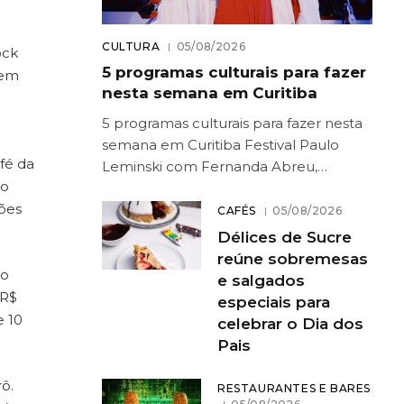
CULTURA
05/08/2026
ock
5 programas culturais para fazer
 em
nesta semana em Curitiba
5 programas culturais para fazer nesta
semana em Curitiba Festival Paulo
fé da
Leminski com Fernanda Abreu,…
do
ções
CAFÉS
05/08/2026
Délices de Sucre
reúne sobremesas
do
e salgados
 R$
especiais para
e 10
celebrar o Dia dos
Pais
ô.
RESTAURANTES E BARES