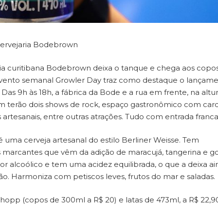
cervejaria Bodebrown
ria curitibana Bodebrown deixa o tanque e chega aos copo
o evento semanal Growler Day traz como destaque o lançam
Das 9h às 18h, a fábrica da Bode e a rua em frente, na altu
m terão dois shows de rock, espaço gastronômico com car
 artesanais, entre outras atrações. Tudo com entrada franca
é uma cerveja artesanal do estilo Berliner Weisse. Tem
tas marcantes que vêm da adição de maracujá, tangerina e go
or alcoólico e tem uma acidez equilibrada, o que a deixa ai
rão. Harmoniza com petiscos leves, frutos do mar e saladas.
hopp (copos de 300ml a R$ 20) e latas de 473ml, a R$ 22,9