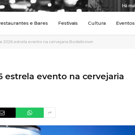
Há mai
estaurantes e Bares
Festivais
Cultura
Eventos
e 2026 estrela evento na cervejaria Bodebrown
estrela evento na cervejaria