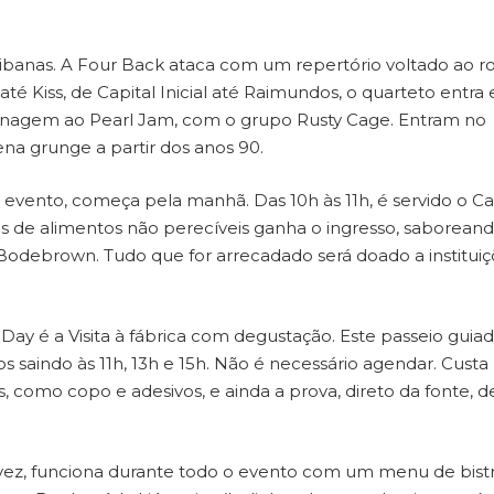
itibanas. A Four Back ataca com um repertório voltado ao r
y até Kiss, de Capital Inicial até Raimundos, o quarteto entra
enagem ao Pearl Jam, com o grupo Rusty Cage. Entram no
na grunge a partir dos anos 90.
vento, começa pela manhã. Das 10h às 11h, é servido o Ca
s de alimentos não perecíveis ganha o ingresso, saborean
da Bodebrown. Tudo que for arrecadado será doado a institui
 Day é a Visita à fábrica com degustação. Este passeio guia
saindo às 11h, 13h e 15h. Não é necessário agendar. Custa
, como copo e adesivos, e ainda a prova, direto da fonte, d
vez, funciona durante todo o evento com um menu de bistr