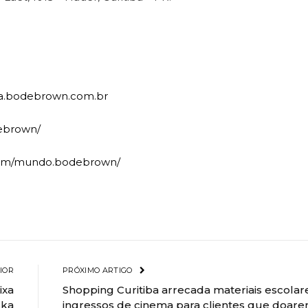
a.bodebrown.com.br
ebrown/
om/mundo.bodebrown/
IOR
PRÓXIMO ARTIGO
ixa
Shopping Curitiba arrecada materiais escolar
ska
ingressos de cinema para clientes que doar