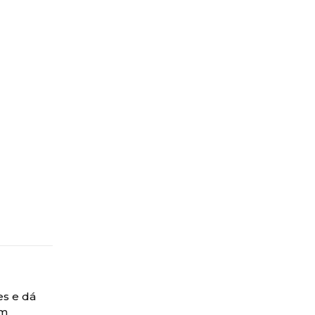
es e dá
em