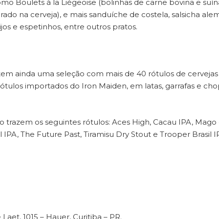
mo Boulets à la Liégeoise (bolinhas de carne bovina e suín
o na cerveja), e mais sanduíche de costela, salsicha ale
ijos e espetinhos, entre outros pratos.
tem ainda uma seleção com mais de 40 rótulos de cervejas
ótulos importados do Iron Maiden, em latas, garrafas e ch
 trazem os seguintes rótulos: Aces High, Cacau IPA, Mago
PA, The Future Past, Tiramisu Dry Stout e Trooper Brasil I
aet, 1015 – Hauer, Curitiba – PR.