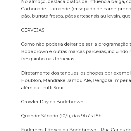
No almoço, destaca pratos de influência belga, co
Carbonade Flamande (ensopado de carne preparad
pão, burrata fresca, pães artesanais au levain, que
CERVEJAS
Como não poderia deixar de ser, a programação 
Bodebrown e outras marcas parceiras, incluindo r
fresquinho nas torneiras.
Diretamente dos tanques, os chopes por exemplo
Houblon, Mandrake Jambu Ale, Perigosa Imperial I
além da Frutti Sour.
Growler Day da Bodebrown
Quando: Sábado (10/1), das 9h às 18h.
Endereço: Fábrica da Bodebrown – Rua Carlos de L