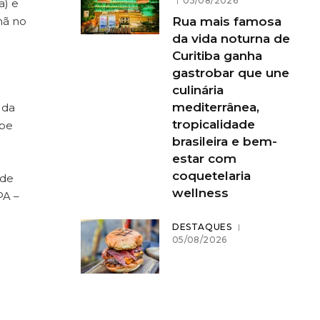
05/08/2026
a) e
Rua mais famosa
mã no
da vida noturna de
Curitiba ganha
gastrobar que une
culinária
mediterrânea,
 da
tropicalidade
ope
brasileira e bem-
estar com
coquetelaria
 de
wellness
PA –
DESTAQUES
05/08/2026