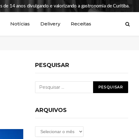
s de 14 anos divulgando e valorizando a gastronomia de Curitiba.
Notícias
Delivery
Receitas
PESQUISAR
ARQUIVOS
Arquivos