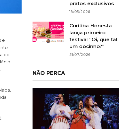
pratos exclusivos
18/05/2026
Curitiba Honesta
lança primeiro
festival “Oi, que tal
s e
um docinho?”
ento
ra do
31/07/2026
dápio
.
NÃO PERCA
iaba.
nda
0.