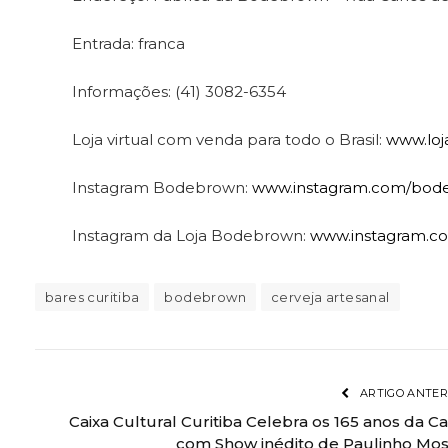
Entrada: franca
Informações: (41) 3082-6354
Loja virtual com venda para todo o Brasil:
www.loj
Instagram Bodebrown:
www.instagram.com/bod
Instagram da Loja Bodebrown:
www.instagram.c
bares curitiba
bodebrown
cerveja artesanal
ARTIGO ANTER
Caixa Cultural Curitiba Celebra os 165 anos da Ca
com Show inédito de Paulinho Mo