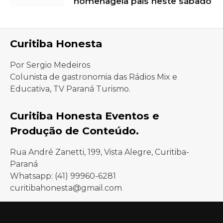
homenageia pais neste sábado
Curitiba Honesta
Por Sergio Medeiros
Colunista de gastronomia das Rádios Mix e
Educativa, TV Paraná Turismo.
Curitiba Honesta Eventos e
Produção de Conteúdo.
Rua André Zanetti, 199, Vista Alegre, Curitiba-
Paraná
Whatsapp: (41) 99960-6281
curitibahonesta@gmail.com
Facebook
Instagram