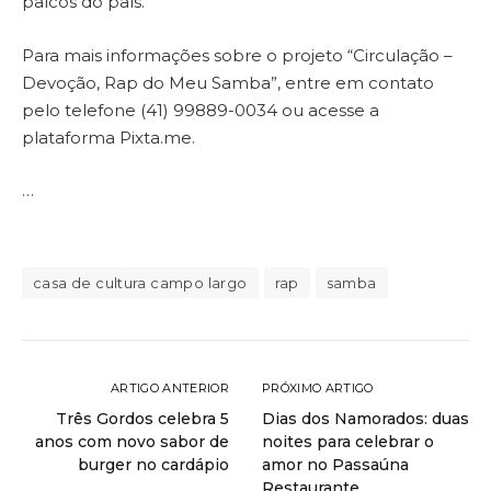
palcos do país.
Para mais informações sobre o projeto “Circulação –
Devoção, Rap do Meu Samba”, entre em contato
pelo telefone (41) 99889-0034 ou acesse a
plataforma Pixta.me.
…
casa de cultura campo largo
rap
samba
ARTIGO ANTERIOR
PRÓXIMO ARTIGO
Três Gordos celebra 5
Dias dos Namorados: duas
anos com novo sabor de
noites para celebrar o
burger no cardápio
amor no Passaúna
Restaurante