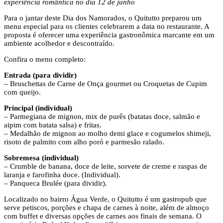
experiência romântica no dia 12 de junho
Para o jantar deste Dia dos Namorados, o Quitutto preparou um
menu especial para os clientes celebrarem a data no restaurante. A
proposta é oferecer uma experiência gastronômica marcante em um
ambiente acolhedor e descontraído.
Confira o menu completo:
Entrada (para dividir)
– Bruschettas de Carne de Onça gourmet ou Croquetas de Cupim
com queijo.
Principal (individual)
– Parmegiana de mignon, mix de purês (batatas doce, salmão e
aipim com batata salsa) e fritas.
– Medalhão de mignon ao molho demi glace e cogumelos shimeji,
risoto de palmito com alho poró e parmesão ralado.
Sobremesa (individual)
– Crumble de banana, doce de leite, sorvete de creme e raspas de
laranja e farofinha doce. (Individual).
– Panqueca Brulée (para dividir).
Localizado no bairro Água Verde, o Quitutto é um gastropub que
serve petiscos, porções e chapa de carnes à noite, além de almoço
com buffet e diversas opções de carnes aos finais de semana. O