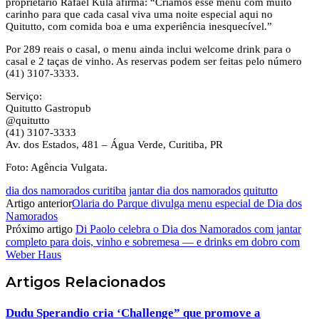
proprietário Rafael Kula afirma: “Criamos esse menu com muito
carinho para que cada casal viva uma noite especial aqui no
Quitutto, com comida boa e uma experiência inesquecível.”
Por 289 reais o casal, o menu ainda inclui welcome drink para o
casal e 2 taças de vinho. As reservas podem ser feitas pelo número
(41) 3107-3333.
Serviço:
Quitutto Gastropub
@quitutto
(41) 3107-3333
Av. dos Estados, 481 – Água Verde, Curitiba, PR
Foto: Agência Vulgata.
dia dos namorados curitiba
jantar dia dos namorados
quitutto
Artigo anterior
Olaria do Parque divulga menu especial de Dia dos
Namorados
Próximo artigo
Di Paolo celebra o Dia dos Namorados com jantar
completo para dois, vinho e sobremesa — e drinks em dobro com
Weber Haus
Artigos
Relacionados
Dudu Sperandio cria ‘Challenge” que promove a