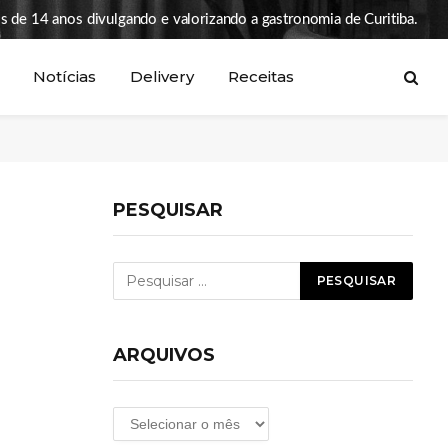
s de 14 anos divulgando e valorizando a gastronomia de Curitiba.
Notícias
Delivery
Receitas
PESQUISAR
ARQUIVOS
Arquivos