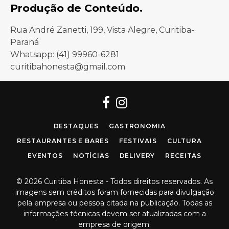
Produção de Conteúdo.
Rua André Zanetti, 199, Vista Alegre, Curitiba-
Paraná
Whatsapp: (41) 99960-6281
curitibahonesta@gmail.com
Facebook
Instagram
DESTAQUES
GASTRONOMIA
RESTAURANTES E BARES
FESTIVAIS
CULTURA
EVENTOS
NOTÍCIAS
DELIVERY
RECEITAS
© 2026 Curitiba Honesta - Todos direitos reservados. As
imagens sem créditos foram fornecidas para divulgação
pela empresa ou pessoa citada na publicação. Todas as
informações técnicas devem ser atualizadas com a
empresa de origem.