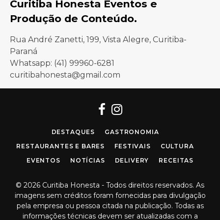
Curitiba Honesta Eventos e
Produção de Conteúdo.
Rua André Zanetti, 199, Vista Alegre, Curitiba-
Paraná
Whatsapp: (41) 99960-6281
curitibahonesta@gmail.com
Facebook
Instagram
DESTAQUES
GASTRONOMIA
RESTAURANTES E BARES
FESTIVAIS
CULTURA
EVENTOS
NOTÍCIAS
DELIVERY
RECEITAS
© 2026 Curitiba Honesta - Todos direitos reservados. As
imagens sem créditos foram fornecidas para divulgação
pela empresa ou pessoa citada na publicação. Todas as
informações técnicas devem ser atualizadas com a