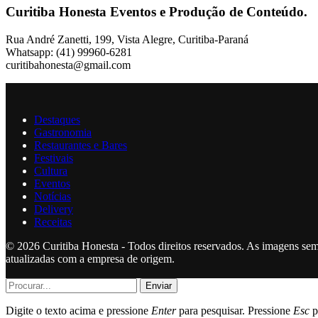
Curitiba Honesta Eventos e Produção de Conteúdo.
Rua André Zanetti, 199, Vista Alegre, Curitiba-Paraná
Whatsapp: (41) 99960-6281
curitibahonesta@gmail.com
Destaques
Gastronomia
Restaurantes e Bares
Festivais
Cultura
Eventos
Notícias
Delivery
Receitas
© 2026 Curitiba Honesta - Todos direitos reservados. As imagens sem
atualizadas com a empresa de origem.
Enviar
Digite o texto acima e pressione
Enter
para pesquisar. Pressione
Esc
p