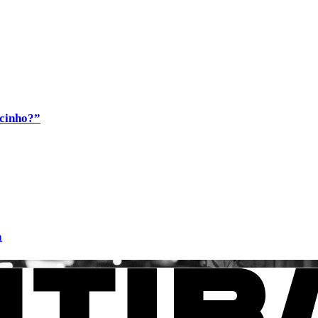
ocinho?”
a