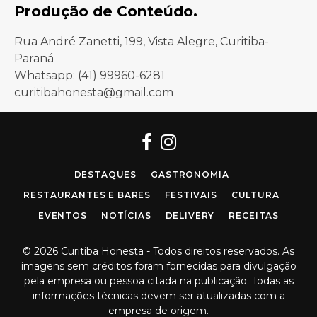
Produção de Conteúdo.
Rua André Zanetti, 199, Vista Alegre, Curitiba-
Paraná
Whatsapp: (41) 99960-6281
curitibahonesta@gmail.com
Facebook
Instagram
DESTAQUES
GASTRONOMIA
RESTAURANTES E BARES
FESTIVAIS
CULTURA
EVENTOS
NOTÍCIAS
DELIVERY
RECEITAS
© 2026 Curitiba Honesta - Todos direitos reservados. As
imagens sem créditos foram fornecidas para divulgação
pela empresa ou pessoa citada na publicação. Todas as
informações técnicas devem ser atualizadas com a
empresa de origem.