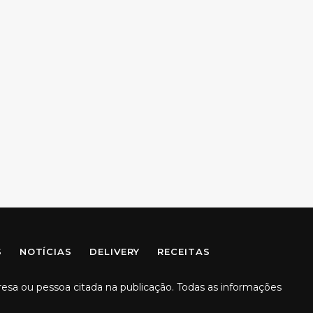
S
NOTÍCIAS
DELIVERY
RECEITAS
resa ou pessoa citada na publicação. Todas as informações