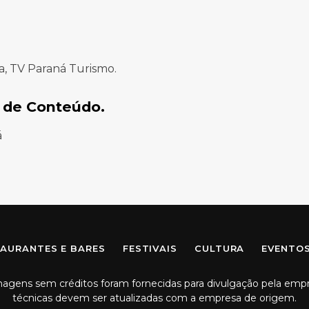
a, TV Paraná Turismo.
 de Conteúdo.
á
Facebook
Instagram
AURANTES E BARES
FESTIVAIS
CULTURA
EVENTO
imagens sem créditos foram fornecidas para divulgação pela emp
técnicas devem ser atualizadas com a empresa de origem.