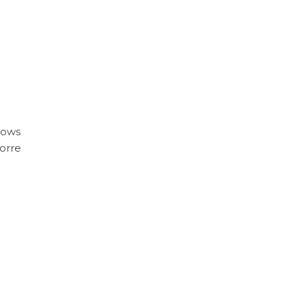
hows
orre