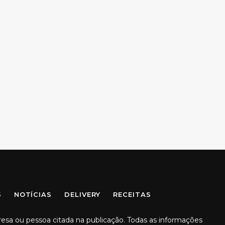
S
NOTÍCIAS
DELIVERY
RECEITAS
resa ou pessoa citada na publicação. Todas as informações