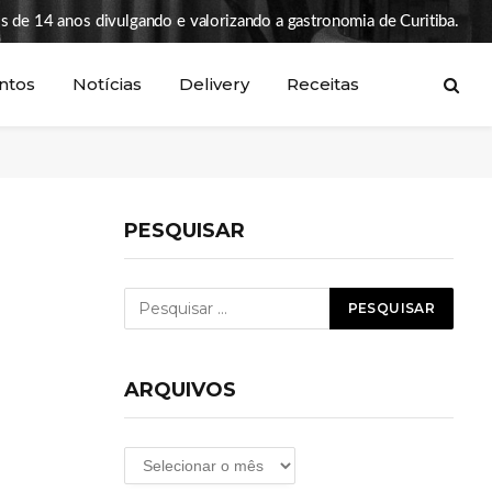
s de 14 anos divulgando e valorizando a gastronomia de Curitiba.
ntos
Notícias
Delivery
Receitas
PESQUISAR
ARQUIVOS
Arquivos