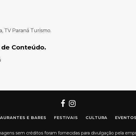
a, TV Paraná Turismo.
 de Conteúdo.
á
Facebook
Instagram
AURANTES E BARES
FESTIVAIS
CULTURA
EVENTO
imagens sem créditos foram fornecidas para divulgação pela emp