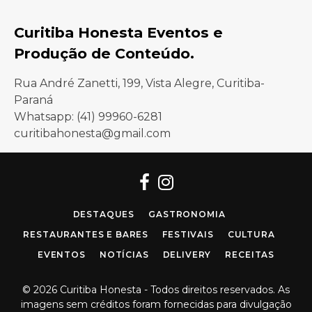
Curitiba Honesta Eventos e
Produção de Conteúdo.
Rua André Zanetti, 199, Vista Alegre, Curitiba-
Paraná
Whatsapp: (41) 99960-6281
curitibahonesta@gmail.com
Facebook
Instagram
DESTAQUES
GASTRONOMIA
RESTAURANTES E BARES
FESTIVAIS
CULTURA
EVENTOS
NOTÍCIAS
DELIVERY
RECEITAS
© 2026 Curitiba Honesta - Todos direitos reservados. As
imagens sem créditos foram fornecidas para divulgação