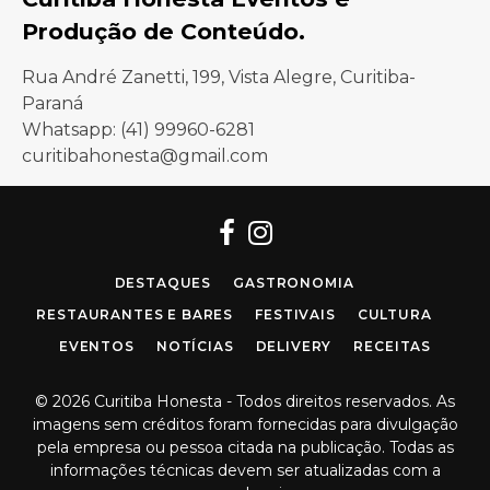
Produção de Conteúdo.
Rua André Zanetti, 199, Vista Alegre, Curitiba-
Paraná
Whatsapp: (41) 99960-6281
curitibahonesta@gmail.com
Facebook
Instagram
DESTAQUES
GASTRONOMIA
RESTAURANTES E BARES
FESTIVAIS
CULTURA
EVENTOS
NOTÍCIAS
DELIVERY
RECEITAS
© 2026 Curitiba Honesta - Todos direitos reservados. As
imagens sem créditos foram fornecidas para divulgação
pela empresa ou pessoa citada na publicação. Todas as
informações técnicas devem ser atualizadas com a