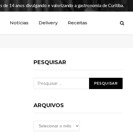
s de 14 anos divulgando e valorizando a gastronomia de Curitiba.
Notícias
Delivery
Receitas
PESQUISAR
ARQUIVOS
Arquivos