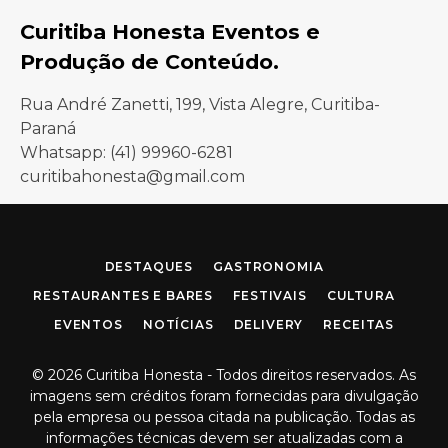
Curitiba Honesta Eventos e
Produção de Conteúdo.
Rua André Zanetti, 199, Vista Alegre, Curitiba-
Paraná
Whatsapp: (41) 99960-6281
curitibahonesta@gmail.com
Facebook
Instagram
DESTAQUES
GASTRONOMIA
RESTAURANTES E BARES
FESTIVAIS
CULTURA
EVENTOS
NOTÍCIAS
DELIVERY
RECEITAS
© 2026 Curitiba Honesta - Todos direitos reservados. As
imagens sem créditos foram fornecidas para divulgação
pela empresa ou pessoa citada na publicação. Todas as
informações técnicas devem ser atualizadas com a