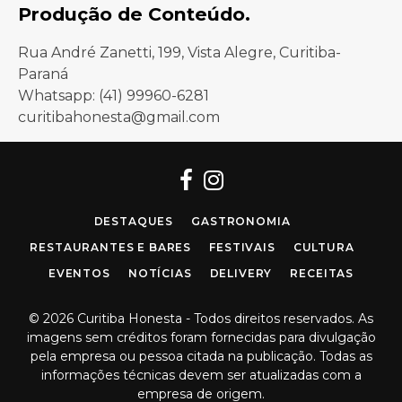
Produção de Conteúdo.
Rua André Zanetti, 199, Vista Alegre, Curitiba-
Paraná
Whatsapp: (41) 99960-6281
curitibahonesta@gmail.com
Facebook
Instagram
DESTAQUES
GASTRONOMIA
RESTAURANTES E BARES
FESTIVAIS
CULTURA
EVENTOS
NOTÍCIAS
DELIVERY
RECEITAS
© 2026 Curitiba Honesta - Todos direitos reservados. As
imagens sem créditos foram fornecidas para divulgação
pela empresa ou pessoa citada na publicação. Todas as
informações técnicas devem ser atualizadas com a
empresa de origem.