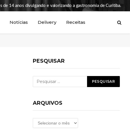
s de 14 anos divulgando e valorizando a gastronomia de Curitiba.
Notícias
Delivery
Receitas
PESQUISAR
ARQUIVOS
Arquivos