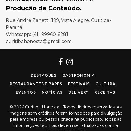
Produção de Conteúdo.
Rua André Zanetti, 199, Vista Alegre, Curitiba-
Paraná
Whatsapp: (41) 99960-6281
curitibahonesta@gmail.com
Facebook
Instagram
DESTAQUES
GASTRONOMIA
RESTAURANTES E BARES
FESTIVAIS
CULTURA
EVENTOS
NOTÍCIAS
DELIVERY
RECEITAS
© 2026 Curitiba Honesta - Todos direitos reservados. As
imagens sem créditos foram fornecidas para divulgação
pela empresa ou pessoa citada na publicação. Todas as
informações técnicas devem ser atualizadas com a