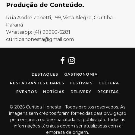
Produção de Conteúdo.
Rua André Zanetti, 199, Vista Alegre, Curitiba-
Paraná
Whatsapp: (41) 99960-6281
curitibahonesta@gmail.com
Facebook
Instagram
DESTAQUES
GASTRONOMIA
RESTAURANTES E BARES
FESTIVAIS
CULTURA
EVENTOS
NOTÍCIAS
DELIVERY
RECEITAS
© 2026 Curitiba Honesta - Todos direitos reservados. As
imagens sem créditos foram fornecidas para divulgação
pela empresa ou pessoa citada na publicação. Todas as
informações técnicas devem ser atualizadas com a
empresa de origem.