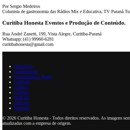
Por Sergio Medeiros
Colunista de gastronomia das Rádios Mix e Educativa, TV Paraná Tu
Curitiba Honesta Eventos e Produção de Conteúdo.
Rua André Zanetti, 199, Vista Alegre, Curitiba-Paraná
Whatsapp: (41) 99960-6281
curitibahonesta@gmail.com
Destaques
Gastronomia
Restaurantes e Bares
Festivais
Cultura
Eventos
Notícias
Delivery
Receitas
© 2026 Curitiba Honesta - Todos direitos reservados. As imagens sem
atualizadas com a empresa de origem.