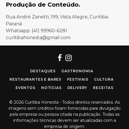
Produção de Conteúdo.
Rua André Zanetti, 199, Vista Alegre, Curitiba-
Paraná
Whatsapp: (41) 99960-6281
curitibahonesta@gmail.com
Facebook
Instagram
DESTAQUES
GASTRONOMIA
RESTAURANTES E BARES
FESTIVAIS
CULTURA
EVENTOS
NOTÍCIAS
DELIVERY
RECEITAS
© 2026 Curitiba Honesta - Todos direitos reservados. As
imagens sem créditos foram fornecidas para divulgação
pela empresa ou pessoa citada na publicação. Todas as
informações técnicas devem ser atualizadas com a
empresa de origem.