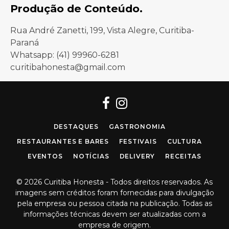
Produção de Conteúdo.
Rua André Zanetti, 199, Vista Alegre, Curitiba-
Paraná
Whatsapp: (41) 99960-6281
curitibahonesta@gmail.com
Facebook
Instagram
DESTAQUES
GASTRONOMIA
RESTAURANTES E BARES
FESTIVAIS
CULTURA
EVENTOS
NOTÍCIAS
DELIVERY
RECEITAS
© 2026 Curitiba Honesta - Todos direitos reservados. As
imagens sem créditos foram fornecidas para divulgação
pela empresa ou pessoa citada na publicação. Todas as
informações técnicas devem ser atualizadas com a
empresa de origem.