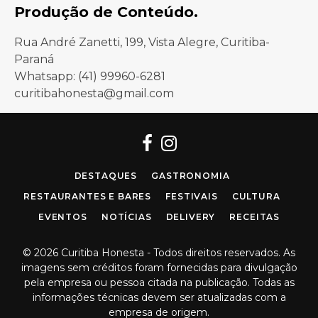
Produção de Conteúdo.
Rua André Zanetti, 199, Vista Alegre, Curitiba-
Paraná
Whatsapp: (41) 99960-6281
curitibahonesta@gmail.com
Facebook
Instagram
DESTAQUES
GASTRONOMIA
RESTAURANTES E BARES
FESTIVAIS
CULTURA
EVENTOS
NOTÍCIAS
DELIVERY
RECEITAS
© 2026 Curitiba Honesta - Todos direitos reservados. As
imagens sem créditos foram fornecidas para divulgação
pela empresa ou pessoa citada na publicação. Todas as
informações técnicas devem ser atualizadas com a
empresa de origem.