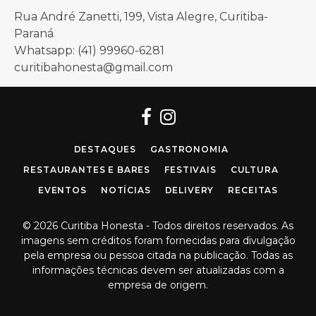
Rua André Zanetti, 199, Vista Alegre, Curitiba-
Paraná
Whatsapp: (41) 99960-6281
curitibahonesta@gmail.com
Facebook
Instagram
DESTAQUES
GASTRONOMIA
RESTAURANTES E BARES
FESTIVAIS
CULTURA
EVENTOS
NOTÍCIAS
DELIVERY
RECEITAS
© 2026 Curitiba Honesta - Todos direitos reservados. As
imagens sem créditos foram fornecidas para divulgação
pela empresa ou pessoa citada na publicação. Todas as
informações técnicas devem ser atualizadas com a
empresa de origem.