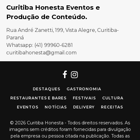
Curitiba Honesta Eventos e
Produção de Conteúdo.
Rua André Zanetti, 199, Vista Alegre, Curitiba-
Paraná
Whatsapp: (41) 99960-6281
curitibahonesta@gmail.com
Facebook
Instagram
DESTAQUES
GASTRONOMIA
RESTAURANTES E BARES
FESTIVAIS
CULTURA
EVENTOS
NOTÍCIAS
DELIVERY
RECEITAS
© 2026 Curitiba Honesta - Todos direitos reservados. As
imagens sem créditos foram fornecidas para divulgação
pela empresa ou pessoa citada na publicação. Todas as