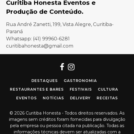
Curitiba Honesta Eventos e
Produção de Conteúdo.
Rua André Zanetti, 199, Vista Alegre, Curitiba-
Paraná
Whatsapp: (41) 99960-6281
curitibahonesta@gmail.com
Facebook
Instagram
DESTAQUES
GASTRONOMIA
RESTAURANTES E BARES
FESTIVAIS
CULTURA
EVENTOS
NOTÍCIAS
DELIVERY
RECEITAS
© 2026 Curitiba Honesta - Todos direitos reservados. As
imagens sem créditos foram fornecidas para divulgação
pela empresa ou pessoa citada na publicação. Todas as
informações técnicas devem ser atualizadas com a