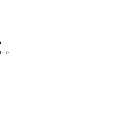
a
te é
…