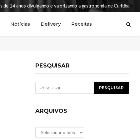
s de 14 anos divulgando e valorizando a gastronomia de Curitiba.
Notícias
Delivery
Receitas
PESQUISAR
ARQUIVOS
Arquivos