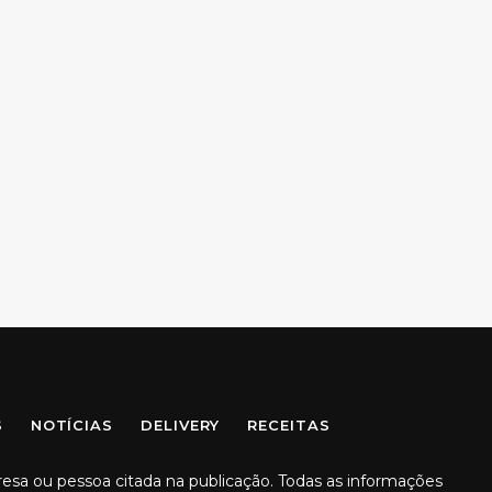
S
NOTÍCIAS
DELIVERY
RECEITAS
resa ou pessoa citada na publicação. Todas as informações