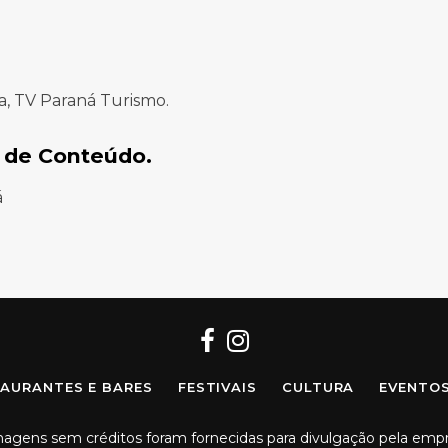
a, TV Paraná Turismo.
 de Conteúdo.
á
Facebook
Instagram
AURANTES E BARES
FESTIVAIS
CULTURA
EVENTO
imagens sem créditos foram fornecidas para divulgação pela emp