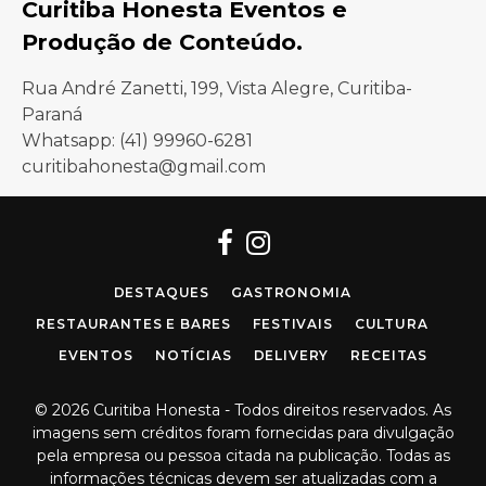
Curitiba Honesta Eventos e
Produção de Conteúdo.
Rua André Zanetti, 199, Vista Alegre, Curitiba-
Paraná
Whatsapp: (41) 99960-6281
curitibahonesta@gmail.com
Facebook
Instagram
DESTAQUES
GASTRONOMIA
RESTAURANTES E BARES
FESTIVAIS
CULTURA
EVENTOS
NOTÍCIAS
DELIVERY
RECEITAS
© 2026 Curitiba Honesta - Todos direitos reservados. As
imagens sem créditos foram fornecidas para divulgação
pela empresa ou pessoa citada na publicação. Todas as
informações técnicas devem ser atualizadas com a