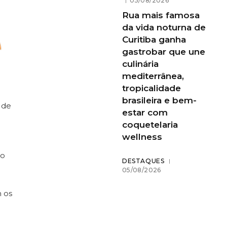
05/08/2026
Rua mais famosa
da vida noturna de
Curitiba ganha
gastrobar que une
culinária
mediterrânea,
tropicalidade
brasileira e bem-
 de
estar com
coquetelaria
wellness
ão
DESTAQUES
05/08/2026
 os