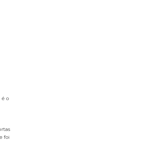
 é o
rtas
 foi