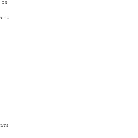
s de
balho
orta