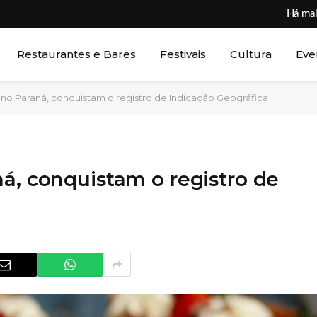
Há mai
Restaurantes e Bares
Festivais
Cultura
Eve
 no Paraná, conquistam o registro de Indicação Geográfica
á, conquistam o registro de