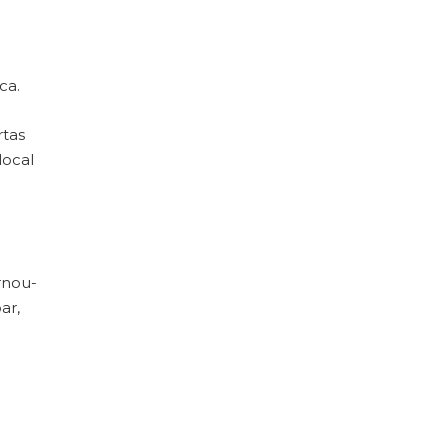
ca.
rtas
local
rnou-
ar,