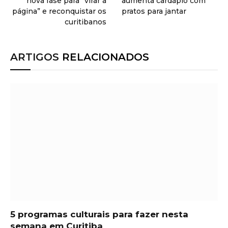
nova fase para “virar a
aumenta cardápio com
página” e reconquistar os
pratos para jantar
curitibanos
ARTIGOS
RELACIONADOS
5 programas culturais para fazer nesta
semana em Curitiba