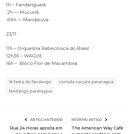
1h – Fandanguará
2h — Mucunã
04h — Mandipuva
23/11
11h – Orquestra Rabecônica do Brasil
12h30 – WAGUE
16h – Bloco Flor de Macambira.
16 festa do fandango
comida caiçara paranagua
fandango paranagua
ARTIGO ANTERIOR
PRÓXIMO ARTIGO
Rua 24 Horas aposta em
The American Way Cafe