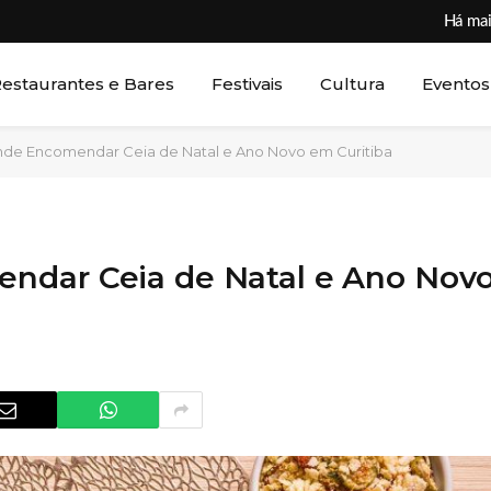
Há mai
estaurantes e Bares
Festivais
Cultura
Eventos
nde Encomendar Ceia de Natal e Ano Novo em Curitiba
ndar Ceia de Natal e Ano Nov