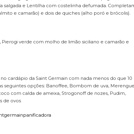
fa salgada e Lentilha com costelinha defumada. Completa
mito e camarão) e dois de quiches (alho poró e brócolis).
 Pierogi verde com molho de limão siciliano e camarão e
 cardápio da Saint Germain com nada menos do que 10
com as seguintes opções: Banoffee, Bombom de uva, Merengu
coco com calda de ameixa, Strogonoff de nozes, Pudim,
s de ovos
intgermainpanificadora