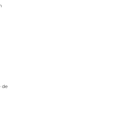
m
e de