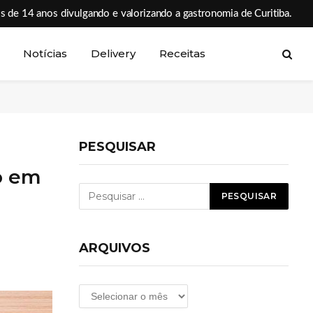
s de 14 anos divulgando e valorizando a gastronomia de Curitiba.
Notícias
Delivery
Receitas
PESQUISAR
o em
ARQUIVOS
Arquivos