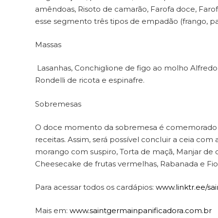
amêndoas, Risoto de camarão, Farofa doce, Faro
esse segmento três tipos de empadão (frango, pal
Massas
Lasanhas, Conchiglione de figo ao molho Alfredo,
Rondelli de ricota e espinafre.
Sobremesas
O doce momento da sobremesa é comemorado no
receitas. Assim, será possível concluir a ceia 
morango com suspiro, Torta de maçã, Manjar de 
Cheesecake de frutas vermelhas, Rabanada e Fio
Para acessar todos os cardápios:
www.linktr.ee/sa
Mais em:
www.saintgermainpanificadora.com.br