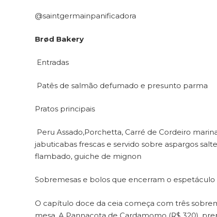
@saintgermainpanificadora
Brød Bakery
Entradas
Patês de salmão defumado e presunto parma
Pratos principais
Peru Assado,Porchetta, Carré de Cordeiro mari
jabuticabas frescas e servido sobre aspargos sal
flambado, guiche de mignon
Sobremesas e bolos que encerram o espetáculo 
O capítulo doce da ceia começa com três sobrem
mesa. A Pannacota de Cardamomo (R$ 320), prepa