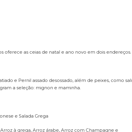
nos oferece as ceias de natal e ano novo em dois endereços.
fatiado e Pernil assado desossado, além de peixes, como s
tegram a seleção: mignon e maminha.
ionese e Salada Grega
o Arroz à grega, Arroz árabe, Arroz com Champagne e