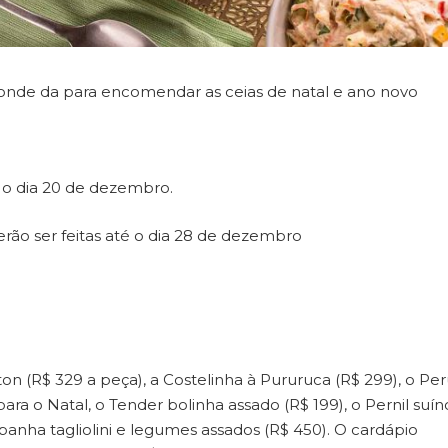
 onde da para encomendar as ceias de natal e ano novo
é o dia 20 de dezembro.
ão ser feitas até o dia 28 de dezembro
on (R$ 329 a peça), a Costelinha à Pururuca (R$ 299), o Pe
ra o Natal, o Tender bolinha assado (R$ 199), o Pernil suín
panha tagliolini e legumes assados (R$ 450). O cardápio