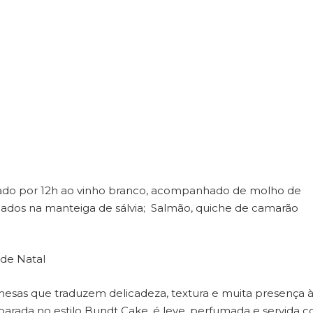
nado por 12h ao vinho branco, acompanhado de molho de
teados na manteiga de sálvia; Salmão, quiche de camarão
de Natal
esas que traduzem delicadeza, textura e muita presença 
rada no estilo Bundt Cake, é leve, perfumada e servida 