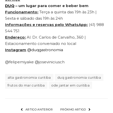
DUQ
– um lugar para comer e beber bem
Funcionamento:
Terça a quinta das 19h às 23h |
Sexta e sábado das 19h às 24h
Informações e reservas pelo WhatsApp:
(41) 988
544 751
Endereço:
Al. Dr. Carlos de Carvalho, 360 |
Estacionamento conveniado no local
Instagram
@duqgastronomia
@felipemiyake @joseviniciusch
alta gastronomia curitiba
duq gastronomia curitiba
frutos do mar curitiba
ode jantar em curitiba
ARTIGO ANTERIOR
PRÓXIMO ARTIGO