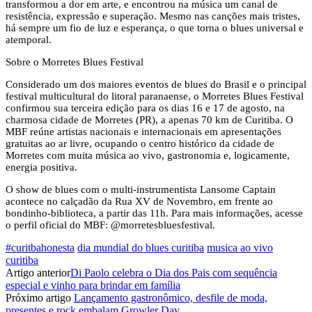
transformou a dor em arte, e encontrou na música um canal de
resistência, expressão e superação. Mesmo nas canções mais tristes,
há sempre um fio de luz e esperança, o que torna o blues universal e
atemporal.
Sobre o Morretes Blues Festival
Considerado um dos maiores eventos de blues do Brasil e o principal
festival multicultural do litoral paranaense, o Morretes Blues Festival
confirmou sua terceira edição para os dias 16 e 17 de agosto, na
charmosa cidade de Morretes (PR), a apenas 70 km de Curitiba. O
MBF reúne artistas nacionais e internacionais em apresentações
gratuitas ao ar livre, ocupando o centro histórico da cidade de
Morretes com muita música ao vivo, gastronomia e, logicamente,
energia positiva.
O show de blues com o multi-instrumentista Lansome Captain
acontece no calçadão da Rua XV de Novembro, em frente ao
bondinho-biblioteca, a partir das 11h. Para mais informações, acesse
o perfil oficial do MBF: @morretesbluesfestival.
#curitbahonesta
dia mundial do blues curitiba
musica ao vivo
curitiba
Artigo anterior
Di Paolo celebra o Dia dos Pais com sequência
especial e vinho para brindar em família
Próximo artigo
Lançamento gastronômico, desfile de moda,
presentes e rock embalam Growler Day