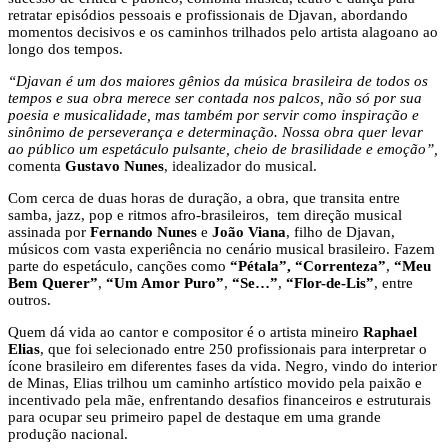
retratar episódios pessoais e profissionais de Djavan, abordando
momentos decisivos e os caminhos trilhados pelo artista alagoano ao
longo dos tempos.
“Djavan é um dos maiores gênios da música brasileira de todos os
tempos e sua obra merece ser contada nos palcos, não só por sua
poesia e musicalidade, mas também por servir como inspiração e
sinônimo de perseverança e determinação. Nossa obra quer levar
ao público um espetáculo pulsante, cheio de brasilidade e emoção”,
comenta
Gustavo Nunes
, idealizador do musical.
Com cerca de duas horas de duração, a obra, que transita entre
samba, jazz, pop e ritmos afro-brasileiros, tem direção musical
assinada por
Fernando Nunes
e
João Viana
, filho de Djavan,
músicos com vasta experiência no cenário musical brasileiro. Fazem
parte do espetáculo, canções como
“Pétala”, “Correnteza”
,
“Meu
Bem Querer”
,
“Um Amor Puro”
,
“Se…”
,
“Flor-de-Lis”
, entre
outros.
Quem dá vida ao cantor e compositor é o artista mineiro
Raphael
Elias
, que foi selecionado entre 250 profissionais para interpretar o
ícone brasileiro em diferentes fases da vida. Negro, vindo do interior
de Minas, Elias trilhou um caminho artístico movido pela paixão e
incentivado pela mãe, enfrentando desafios financeiros e estruturais
para ocupar seu primeiro papel de destaque em uma grande
produção nacional.