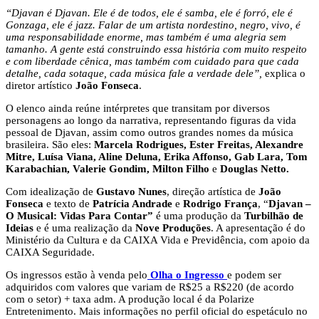
“Djavan é Djavan. Ele é de todos, ele é samba, ele é forró, ele é
Gonzaga, ele é jazz. Falar de um artista nordestino, negro, vivo, é
uma responsabilidade enorme, mas também é uma alegria sem
tamanho. A gente está construindo essa história com muito respeito
e com liberdade cênica, mas também com cuidado para que cada
detalhe, cada sotaque, cada música fale a verdade dele”,
explica o
diretor artístico
João Fonseca
.
O elenco ainda reúne intérpretes que transitam por diversos
personagens ao longo da narrativa, representando figuras da vida
pessoal de Djavan, assim como outros grandes nomes da música
brasileira. São eles:
Marcela Rodrigues, Ester Freitas, Alexandre
Mitre, Luísa Viana, Aline Deluna, Erika Affonso, Gab Lara, Tom
Karabachian, Valerie Gondim, Milton Filho
e
Douglas Netto.
Com idealização de
Gustavo Nunes
, direção artística de
João
Fonseca
e texto de
Patrícia Andrade
e
Rodrigo França
, “
Djavan –
O Musical: Vidas Para Contar”
é uma produção da
Turbilhão de
Ideias
e é uma realização da
Nove Produções
. A apresentação é do
Ministério da Cultura e da CAIXA Vida e Previdência, com apoio da
CAIXA Seguridade.
Os ingressos estão à venda pelo
Olha o Ingresso
e podem ser
adquiridos com valores que variam de R$25 a R$220 (de acordo
com o setor) + taxa adm. A produção local é da Polarize
Entretenimento. Mais informações no perfil oficial do espetáculo no