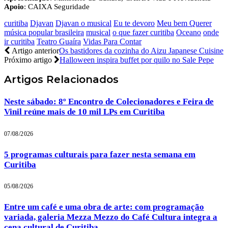
Apoio
: CAIXA Seguridade
curitiba
Djavan
Djavan o musical
Eu te devoro
Meu bem Querer
música popular brasileira
musical
o que fazer curitiba
Oceano
onde
ir curitiba
Teatro Guaíra
Vidas Para Contar
Artigo anterior
Os bastidores da cozinha do Aizu Japanese Cuisine
Próximo artigo
Halloween inspira buffet por quilo no Sale Pepe
Artigos
Relacionados
Neste sábado: 8º Encontro de Colecionadores e Feira de
Vinil reúne mais de 10 mil LPs em Curitiba
07/08/2026
5 programas culturais para fazer nesta semana em
Curitiba
05/08/2026
Entre um café e uma obra de arte: com programação
variada, galeria Mezza Mezzo do Café Cultura integra a
cena cultural de Curitiba