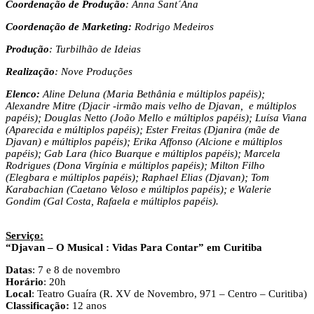
Coordenação de Produção
: Anna Sant´Ana
Coordenação de Marketing:
Rodrigo Medeiros
Produção
: Turbilhão de Ideias
Realização
: Nove Produções
Elenco:
Aline Deluna (Maria Bethânia e múltiplos papéis);
Alexandre Mitre (Djacir -irmão mais velho de Djavan, e múltiplos
papéis); Douglas Netto (João Mello e múltiplos papéis); Luísa Viana
(Aparecida e múltiplos papéis); Ester Freitas (Djanira (mãe de
Djavan) e múltiplos papéis); Erika Affonso (Alcione e múltiplos
papéis); Gab Lara (hico Buarque e múltiplos papéis); Marcela
Rodrigues (Dona Virgínia e múltiplos papéis); Milton Filho
(Elegbara e múltiplos papéis); Raphael Elias (Djavan); Tom
Karabachian (Caetano Veloso e múltiplos papéis); e Walerie
Gondim (Gal Costa, Rafaela e múltiplos papéis).
Serviço:
“Djavan – O Musical : Vidas Para Contar” em Curitiba
Datas
: 7 e 8 de novembro
Horário
: 20h
Local
: Teatro Guaíra (R. XV de Novembro, 971 – Centro – Curitiba)
Classificação:
12 anos