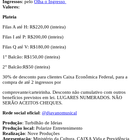
Ingressos
: pelo
Olha o Ingresso
Valores:
Plateia
Filas A até H: R$220,00 (inteira)
Filas I até P: R$200,00 (inteira)
Filas Q até V: R$180,00 (inteira)
1° Balcão: R$150,00 (inteira)
2° Balcão:R$50 (inteira)
30% de desconto para clientes Caixa Econômica Federal, para a
compra de até 2 ingressos por
comprovante/carteirinha. Desconto não cumulativo com outros
benefícios previstos em lei. LUGARES NUMERADOS. NÃO
SERÃO ACEITOS CHEQUES.
Rede social oficial
:
@djavanomusical
Produção
: Turbilhão de Ideias
Produção local:
Polarize Entretenimento
Realização
: Nove Produções
Apresentação
: Ministério da Cultura, CAIXA Vida e Previdência