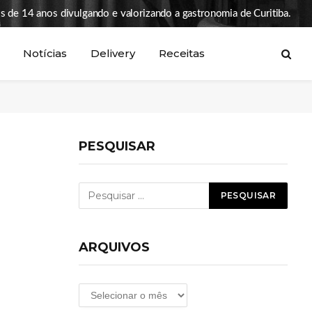
s de 14 anos divulgando e valorizando a gastronomia de Curitiba.
Notícias
Delivery
Receitas
PESQUISAR
ARQUIVOS
Arquivos