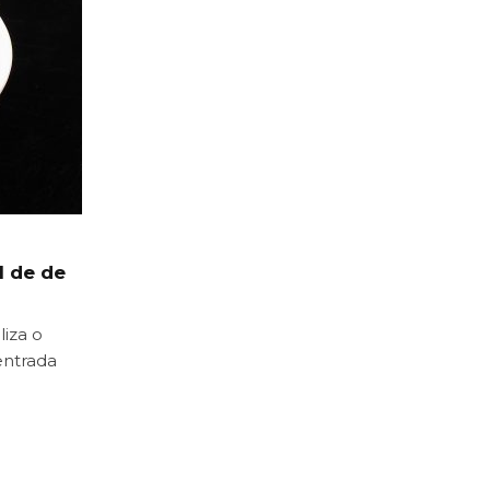
l de de
liza o
entrada