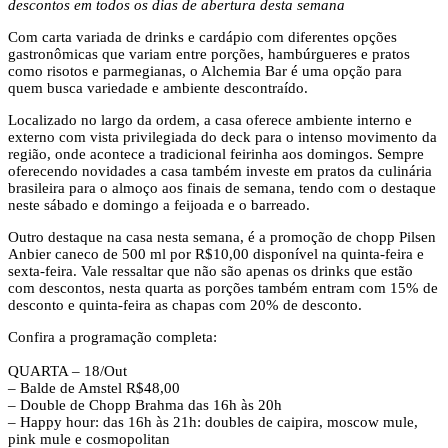
descontos em todos os dias de abertura desta semana
Com carta variada de drinks e cardápio com diferentes opções
gastronômicas que variam entre porções, hambúrgueres e pratos
como risotos e parmegianas, o Alchemia Bar é uma opção para
quem busca variedade e ambiente descontraído.
Localizado no largo da ordem, a casa oferece ambiente interno e
externo com vista privilegiada do deck para o intenso movimento da
região, onde acontece a tradicional feirinha aos domingos. Sempre
oferecendo novidades a casa também investe em pratos da culinária
brasileira para o almoço aos finais de semana, tendo com o destaque
neste sábado e domingo a feijoada e o barreado.
Outro destaque na casa nesta semana, é a promoção de chopp Pilsen
Anbier caneco de 500 ml por R$10,00 disponível na quinta-feira e
sexta-feira. Vale ressaltar que não são apenas os drinks que estão
com descontos, nesta quarta as porções também entram com 15% de
desconto e quinta-feira as chapas com 20% de desconto.
Confira a programação completa:
QUARTA – 18/Out
– Balde de Amstel R$48,00
– Double de Chopp Brahma das 16h às 20h
– Happy hour: das 16h às 21h: doubles de caipira, moscow mule,
pink mule e cosmopolitan