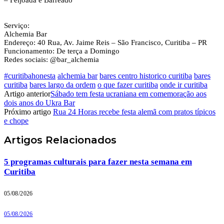
– Feijoada e Barreado
Serviço:
Alchemia Bar
Endereço: 40 Rua, Av. Jaime Reis – São Francisco, Curitiba – PR
Funcionamento: De terça a Domingo
Redes sociais: @bar_alchemia
#curitibahonesta
alchemia bar
bares centro historico curitiba
bares
curitiba
bares largo da ordem
o que fazer curitiba
onde ir curitiba
Artigo anterior
Sábado tem festa ucraniana em comemoração aos
dois anos do Ukra Bar
Próximo artigo
Rua 24 Horas recebe festa alemã com pratos típicos
e chope
Artigos
Relacionados
5 programas culturais para fazer nesta semana em
Curitiba
05/08/2026
05/08/2026