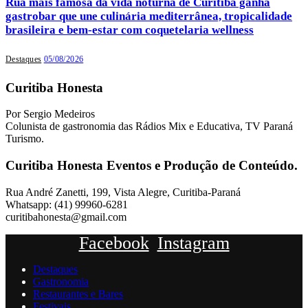
Rua mais famosa da vida noturna de Curitiba ganha
gastrobar que une culinária mediterrânea, tropicalidade
brasileira e bem-estar com coquetelaria wellness
Destaques
05/08/2026
Curitiba Honesta
Por Sergio Medeiros
Colunista de gastronomia das Rádios Mix e Educativa, TV Paraná
Turismo.
Curitiba Honesta Eventos e Produção de Conteúdo.
Rua André Zanetti, 199, Vista Alegre, Curitiba-Paraná
Whatsapp: (41) 99960-6281
curitibahonesta@gmail.com
Facebook
Instagram
Destaques
Gastronomia
Restaurantes e Bares
Festivais