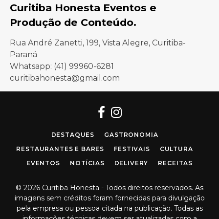
Curitiba Honesta Eventos e
Produção de Conteúdo.
Rua André Zanetti, 199, Vista Alegre, Curitiba-
Paraná
Whatsapp: (41) 99960-6281
curitibahonesta@gmail.com
Facebook
Instagram
DESTAQUES
GASTRONOMIA
RESTAURANTES E BARES
FESTIVAIS
CULTURA
EVENTOS
NOTÍCIAS
DELIVERY
RECEITAS
© 2026 Curitiba Honesta - Todos direitos reservados. As
imagens sem créditos foram fornecidas para divulgação
pela empresa ou pessoa citada na publicação. Todas as
informações técnicas devem ser atualizadas com a