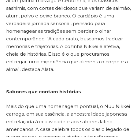
acompanha massagô e cebolinha; e os clássicos
sashimis, com cortes deliciosos que variam de salmão,
atum, polvo e peixe branco. O cardápio é uma
verdadeira jornada sensorial, pensado para
homenagear as tradições sem perder o olhar
contemporâneo. “A cada prato, buscamos traduzir
memórias e trajetórias. A cozinha Nikkei é afetiva,
cheia de histórias. E isso é o que procuramos
entregar: uma experiência que alimenta o corpo e a
alma”, destaca Alata.
Sabores que contam histórias
Mais do que uma homenagem pontual, o Nuu Nikkei
carrega, em sua essência, a ancestralidade japonesa
entrelaçada à criatividade e aos sabores latino-
americanos. A casa celebra todos os dias o legado de
quem cruzou o oceano e ajudou a transformar a