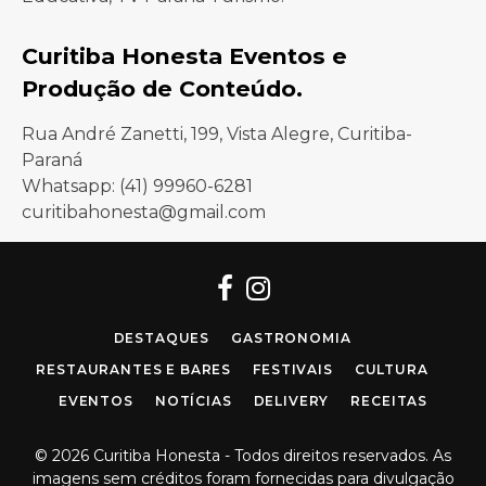
Curitiba Honesta Eventos e
Produção de Conteúdo.
Rua André Zanetti, 199, Vista Alegre, Curitiba-
Paraná
Whatsapp: (41) 99960-6281
curitibahonesta@gmail.com
Facebook
Instagram
DESTAQUES
GASTRONOMIA
RESTAURANTES E BARES
FESTIVAIS
CULTURA
EVENTOS
NOTÍCIAS
DELIVERY
RECEITAS
© 2026 Curitiba Honesta - Todos direitos reservados. As
imagens sem créditos foram fornecidas para divulgação