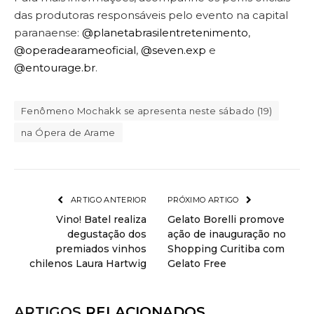
das produtoras responsáveis pelo evento na capital
paranaense:
@planetabrasilentretenimento
,
@operadearameoficial
,
@seven.exp
e
@entourage.br
.
Fenômeno Mochakk se apresenta neste sábado (19)
na Ópera de Arame
ARTIGO ANTERIOR
PRÓXIMO ARTIGO
Vino! Batel realiza
Gelato Borelli promove
degustação dos
ação de inauguração no
premiados vinhos
Shopping Curitiba com
chilenos Laura Hartwig
Gelato Free
ARTIGOS
RELACIONADOS