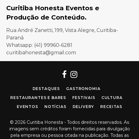
Curitiba Honesta Eventos e
Produção de Conteúdo.
Rua André Zanetti, 199, Vista Alegre, Curitiba-
Paraná
Whatsapp: (41) 99960-6281
curitibahonesta@gmail.com
Facebook
Instagram
DESTAQUES
GASTRONOMIA
RESTAURANTES E BARES
FESTIVAIS
CULTURA
EVENTOS
NOTÍCIAS
DELIVERY
RECEITAS
© 2026 Curitiba Honesta - Todos direitos reservados. As
imagens sem créditos foram fornecidas para divulgação
pela empresa ou pessoa citada na publicação. Todas as