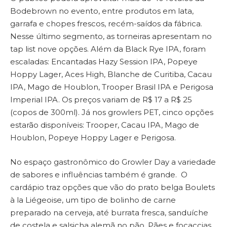
Bodebrown no evento, entre produtos em lata,
garrafa e chopes frescos, recém-saídos da fábrica.
Nesse último segmento, as torneiras apresentam no
tap list nove opções. Além da Black Rye IPA, foram
escaladas: Encantadas Hazy Session IPA, Popeye
Hoppy Lager, Aces High, Blanche de Curitiba, Cacau
IPA, Mago de Houblon, Trooper Brasil IPA e Perigosa
Imperial IPA. Os preços variam de R$ 17 a R$ 25
(copos de 300ml). Já nos growlers PET, cinco opções
estarão disponíveis: Trooper, Cacau IPA, Mago de
Houblon, Popeye Hoppy Lager e Perigosa.
No espaço gastronômico do Growler Day a variedade
de sabores e influências também é grande. O
cardápio traz opções que vão do prato belga Boulets
à la Liégeoise, um tipo de bolinho de carne
preparado na cerveja, até burrata fresca, sanduíche
de costela e salsicha alemã no pão. Pães e focaccias