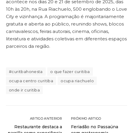
acontece nos dias 20 e 21 de setembro de 2025, das
10h às 20h, na Rua Riachuelo, 500 englobando o Love
City e vizinhança. A programação é majoritariamente
gratuita e aberta ao público, reunindo shows, blocos
carnavalescos, feiras autorais, cinema, oficinas,
literatura e atividades coletivas em diferentes espaços
parceiros da região.
#curitbahonesta
o que fazer curitiba
ocupa centro curitiba
ocupa riachuelo
onde ir curitiba
ARTIGO ANTERIOR
PRÓXIMO ARTIGO
Restaurante destaca a
Feriadão no Passaúna
parrilla como experiência
com gastronomia,